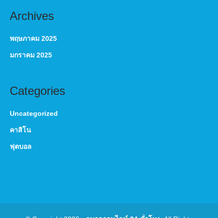
Archives
พฤษภาคม 2025
มกราคม 2025
Categories
Uncategorized
คาสิโน
ฟุตบอล