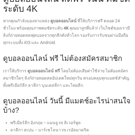
ระดับ 4K
หากคุณกำลังมองหาแหล่ง
ดูบอลออนไลน์
ที่ให้บริการฟรี ตลอด 24
ชั่วโมง พร้อมคุณภาพคมชัดระดับ
4K
คุณมาถูกที่แล้ว! เว็บไซต์ของเรามี
ลิงก์ถ่ายทอดสดฟุตบอลจากทุกลีกดังทั่วโลก รองรับการรับชมผ่านมือถือ
ทุกระบบทั้ง iOS และ Android.
ดูบอลออนไลน์ ฟรี ไม่ต้องสมัครสมาชิก
เราให้บริการ
ดูบอลออนไลน์ ฟรี
โดยไม่ต้องเสียค่าใช้จ่าย ไม่ต้องสมัคร
สมาชิกใดๆ ลิงก์ถ่ายทอดสดอัปเดตใหม่ทุกวัน ครอบคลุมทุกแมตช์สำคัญ
ทั้งพรีเมียร์ลีก ลาลีกา บุนเดสลีกา และไทยลีก.
ดูบอลออนไลน์ วันนี้ มีแมตช์อะไรน่าสนใจ
บ้าง?
พรีเมียร์ลีก อังกฤษ – แมนยู vs ลิเวอร์พูล
ลาลีกา สเปน – บาร์เซโลนา vs เรอัลมาดริด