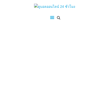
ดูบอลออนไลน์ วันนี้
สดฟรี 24 ชั่วโมง คม
ชัดระดับ 4K รองรับ
มือถือทุกระบบ
ดูบอลออนไลน์ฟรี ไม่มีกระตุก ถ่ายทอดสดฟุตบอลวันนี้ 24 ชั่วโมง คม
ชัดระดับ 4K รองรับมือถือทุกระบบ อัปเดตลิงก์ใหม่ทุกวัน เชียร์บอล