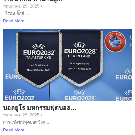
พฤษภาคม 29, 2025
/
ไรอัน กิ๊กส์ ...
Read More
บอลยูโร มหกรรมฟุตบอล…
พฤษภาคม 29, 2025
/
การแข่งขันฟุตบอลชิงแ...
Read More