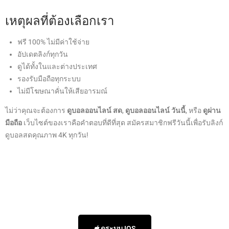
เหตุผลที่ต้องเลือกเรา
ฟรี 100% ไม่มีค่าใช้จ่าย
อัปเดตลิงก์ทุกวัน
ดูได้ทั้งในและต่างประเทศ
รองรับมือถือทุกระบบ
ไม่มีโฆษณาคั่นให้เสียอารมณ์
ไม่ว่าคุณจะต้องการ
ดูบอลออนไลน์ สด
,
ดูบอลออนไลน์ วันนี้
, หรือ
ดูผ่าน
มือถือ
เว็บไซต์ของเราคือคำตอบที่ดีที่สุด สมัครสมาชิกฟรีวันนี้เพื่อรับลิงก์
ดูบอลสดคุณภาพ 4K ทุกวัน!
ดูระบบ IOS