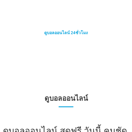
แบบเรียลไทม์
ดูบอลออนไลน์ 24ชั่วโมง
ดูบอลออนไลน์
ดูบอลออนไลน์ สดฟรี วันนี้ คมชัด