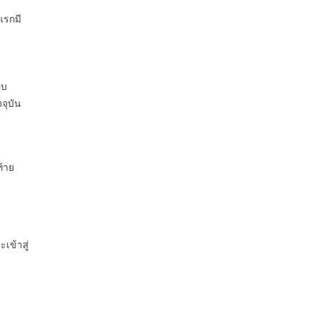
แรกมี
อบ
จุบัน
ท้าย
เข้าสู่