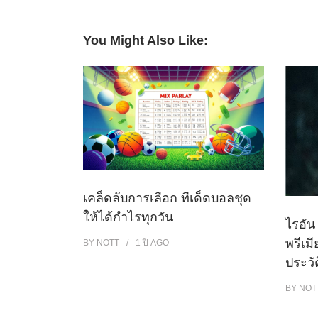
You Might Also Like:
เคล็ดลับการเลือก ทีเด็ดบอลชุด
ให้ได้กำไรทุกวัน
ไรอัน
พรีเมี
BY
NOTT
1 ปี
AGO
ประวั
BY
NOT