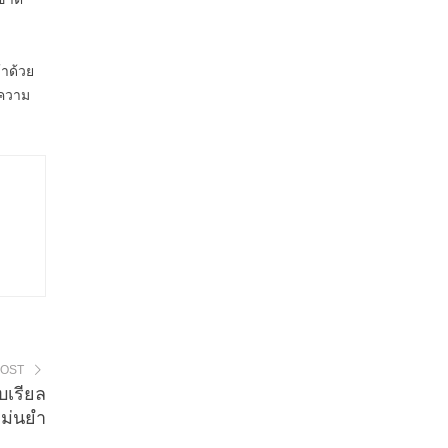
้าด้วย
ะความ
POST
เรียล
แม่นยำ