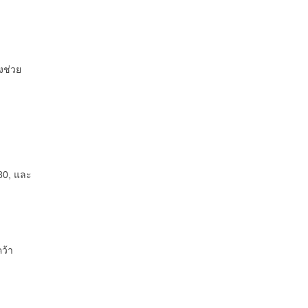
งช่วย
980, และ
ว้า