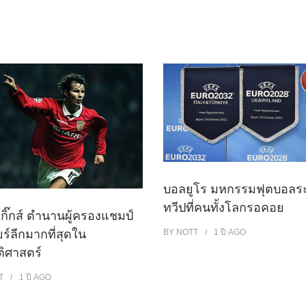
บอลยูโร มหกรรมฟุตบอลระ
ทวีปที่คนทั้งโลกรอคอย
 กิ๊กส์ ตำนานผู้ครองแชมป์
ยร์ลีกมากที่สุดใน
BY
NOTT
1 ปี
AGO
ติศาสตร์
T
1 ปี
AGO