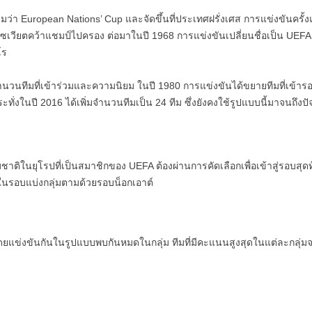
ดิมว่า European Nations’ Cup และจัดขึ้นที่ประเทศฝรั่งเศส การแข่งขันครั้ง
โซเวียตคว้าแชมป์ไปครอง ต่อมาในปี 1968 การแข่งขันเปลี่ยนชื่อเป็น UEFA
โร
จำนวนทีมที่เข้าร่วมและความนิยม ในปี 1980 การแข่งขันได้ขยายทีมที่เข้าร
ั่งในปี 2016 ได้เพิ่มจำนวนทีมเป็น 24 ทีม ซึ่งยังคงใช้รูปแบบนี้มาจนถึงปัจ
มชาติในยุโรปที่เป็นสมาชิกของ UEFA ต้องผ่านการคัดเลือกเพื่อเข้าสู่รอบสุด
นในรอบแบ่งกลุ่มตามด้วยรอบน็อกเอาต์
โดยแข่งขันกันในรูปแบบพบกันหมดในกลุ่ม ทีมที่มีคะแนนสูงสุดในแต่ละกลุ่มจะ