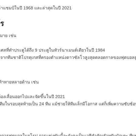
คว้าแชมป์ในปี 1968 และล่าสุดในปี 2021
โร
มาย เช่น
งเศสที่ทำประตูได้ถึง 9 ประตูในทัวร์นาเมนต์เดียวในปี 1984
ิงจากทีมชาติโปรตุเกสที่ครองตำแหน่งดาวซัลโวสูงสุดตลอดกาลของฟุตบอลย
ท้าทายหลายด้าน เช่น
้องเลื่อนออกไปและจัดขึ้นในปี 2021
ทีมในรอบสุดท้ายเป็น 24 ทีม แม้ช่วยให้ทีมเล็กมีโอกาส แต่ก็เพิ่มความซับซ้
รฟุตบอลในยุโรป การแข่งขันนี้จะยังคงเป็นเวทีสำคัญสำหรับนักเตะ ทีม