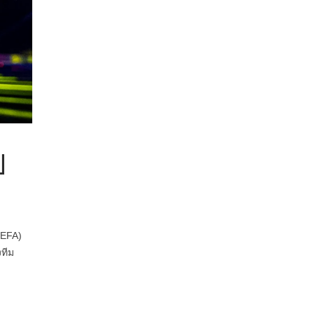
ป
UEFA)
งทีม