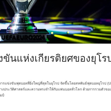
งขันแห่งเกียรติยศของยุโร
แข่งขันฟุตบอลที่ยิ่งใหญ่ที่สุดในยุโรป จัดขึ้นโดยสหพันธ์ฟุตบอลยุโรป (
้ได้สร้างประวัติศาสตร์และความทรงจำให้กับแฟนบอลทั่วโลก ด้วยการรวมตัวขอ
มป์