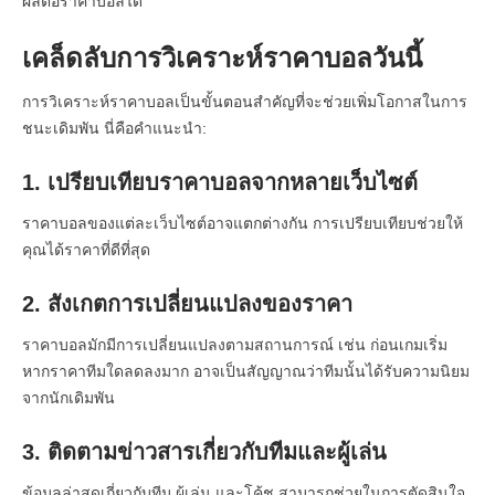
ผลต่อราคาบอลได้
เคล็ดลับการวิเคราะห์ราคาบอลวันนี้
การวิเคราะห์ราคาบอลเป็นขั้นตอนสำคัญที่จะช่วยเพิ่มโอกาสในการ
ชนะเดิมพัน นี่คือคำแนะนำ:
1. เปรียบเทียบราคาบอลจากหลายเว็บไซต์
ราคาบอลของแต่ละเว็บไซต์อาจแตกต่างกัน การเปรียบเทียบช่วยให้
คุณได้ราคาที่ดีที่สุด
2. สังเกตการเปลี่ยนแปลงของราคา
ราคาบอลมักมีการเปลี่ยนแปลงตามสถานการณ์ เช่น ก่อนเกมเริ่ม
หากราคาทีมใดลดลงมาก อาจเป็นสัญญาณว่าทีมนั้นได้รับความนิยม
จากนักเดิมพัน
3. ติดตามข่าวสารเกี่ยวกับทีมและผู้เล่น
ข้อมูลล่าสุดเกี่ยวกับทีม ผู้เล่น และโค้ช สามารถช่วยในการตัดสินใจ