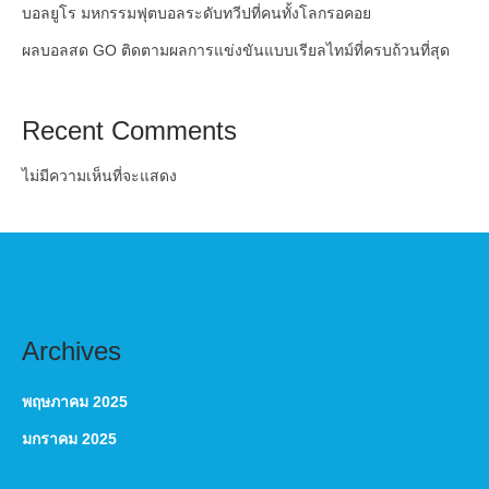
บอลยูโร มหกรรมฟุตบอลระดับทวีปที่คนทั้งโลกรอคอย
ผลบอลสด GO ติดตามผลการแข่งขันแบบเรียลไทม์ที่ครบถ้วนที่สุด
Recent Comments
ไม่มีความเห็นที่จะแสดง
Archives
พฤษภาคม 2025
มกราคม 2025