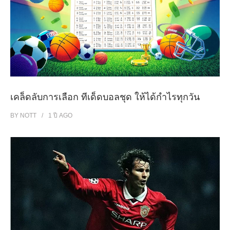
เคล็ดลับการเลือก ทีเด็ดบอลชุด ให้ได้กำไรทุกวัน
BY
NOTT
1 ปี
AGO